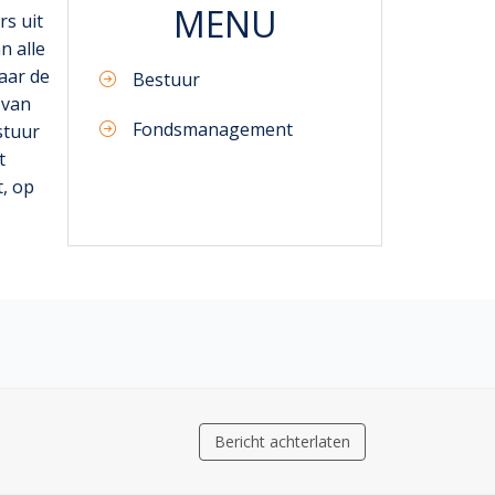
MENU
s uit
n alle
aar de
Bestuur
 van
Fondsmanagement
stuur
t
, op
Bericht achterlaten